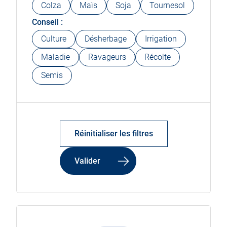
Colza
Maïs
Soja
Tournesol
Conseil :
Culture
Désherbage
Irrigation
Maladie
Ravageurs
Récolte
Semis
Réinitialiser les filtres