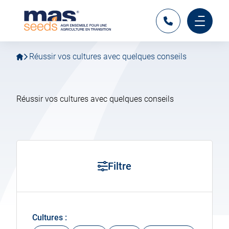
Aller
Aller
MAS
à
au
Seeds
la
contenu
Contact
France
Menu
navigation
principal
principa
principale
mobile
Réussir vos cultures avec quelques conseils
Réussir vos cultures avec quelques conseils
Filtre
Cultures :